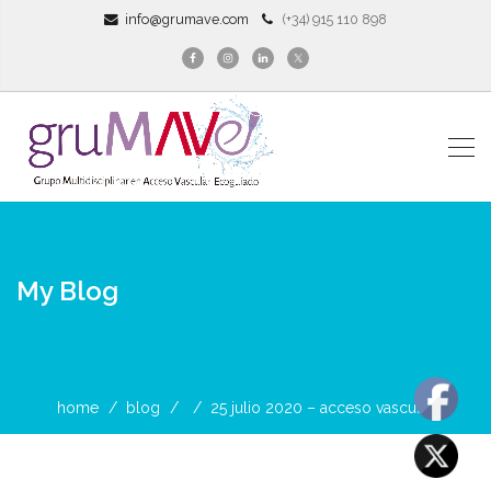
info@grumave.com
(+34) 915 110 898
My Blog
home
blog
25 julio 2020 – acceso vascul ...