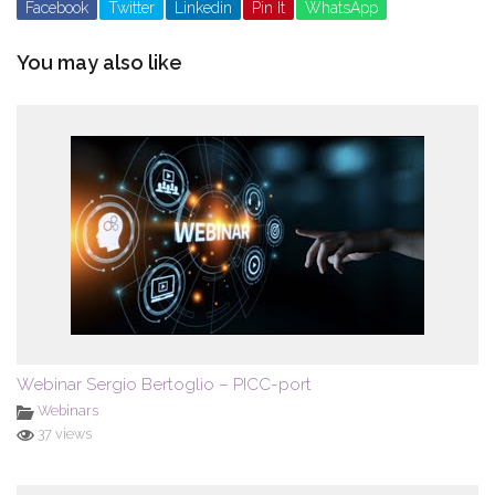
Facebook
Twitter
Linkedin
Pin It
WhatsApp
You may also like
Webinar Sergio Bertoglio – PICC-port
Webinars
37 views